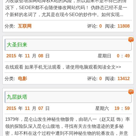
为改版会增加网站降权K站的风险，所以如果不是不得已的情
况下，SEOER都不会随便修改网站代码！ 伪静态已经不是一
个新鲜的名词了，尤其是在现今SEO的炒作中。如何实现...
分类:
互联网
评论:
0
阅读:
11808
大圣归来
2015
年
11
月
08
日
星期日
0
:
49
在线观看 如果手机无法观看，请使用电脑观看阅读全文>>
分类:
电影
评论:
0
阅读:
13412
九层妖塔
2015
年
11
月
07
日
星期六
19
:
59
1979年，昆仑山发生神秘生物骸骨，由胡八一（赵又廷 饰）率
领的探险队深入昆仑山腹地，寻找有关古生物遗迹的更多秘
密，却不料在这个过程中遭到不同神秘生物的轮番攻击，并意