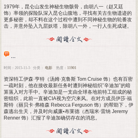
1979年，昆仑山发生神秘生物骸骨，由胡八一（赵又廷
饰）率领的探险队深入昆仑山腹地，寻找有关古生物遗迹的
更多秘密，却不料在这个过程中遭到不同神秘生物的轮番攻
击，并意外坠入九层妖塔，除胡八一外，一行人生死成谜。
碟中谍5：神秘国度 Mission: Impossible - Rogue Nation
时间：2015-11-5 分类：
电影
热度：
11901
资深特工伊森·亨特（汤姆·克鲁斯 Tom Cruise 饰）也有百密
一疏时刻，他在接收最新任务时遭到神秘组织"辛迪加"的暗
算落入对方手中。辛迪加是一支由全球各地前特工组成的秘
密组织，此前一直被CIA视为空穴来风。在对方成员伊莎·福
斯特（丽贝卡·弗格森 Rebecca Ferguson 饰）的帮助下，伊
森逃出生天，并及时向威廉•布莱德（杰瑞米·雷纳 Jeremy
Renner 饰）汇报了辛迪加确切存在的消息。