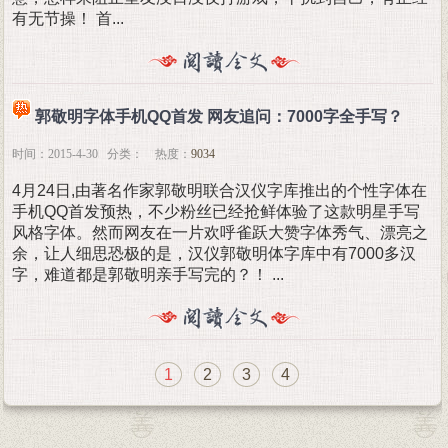
有无节操！ 首...
郭敬明字体手机QQ首发 网友追问：7000字全手写？
时间：2015-4-30 分类： 热度：
9034
4月24日,由著名作家郭敬明联合汉仪字库推出的个性字体在
手机QQ首发预热，不少粉丝已经抢鲜体验了这款明星手写
风格字体。然而网友在一片欢呼雀跃大赞字体秀气、漂亮之
余，让人细思恐极的是，汉仪郭敬明体字库中有7000多汉
字，难道都是郭敬明亲手写完的？！ ...
1
2
3
4