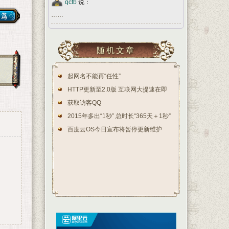
qcfb
说：
……
随机文章
起网名不能再“任性”
HTTP更新至2.0版 互联网大提速在即
获取访客QQ
2015年多出“1秒” 总时长“365天＋1秒”
百度云OS今日宣布将暂停更新维护