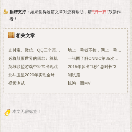
捐赠支持：
如果觉得这篇文章对您有帮助，请
“扫一扫”
鼓励作
者！
相关文章
支付宝、微信、QQ三个渠道春节发放规则和金额
地上一毛钱不捡，网上一毛钱为何要抢？
必将颠覆世界的四款计算机
一张图了解CNNIC第35次中国互联网统计报告
英雄联盟游戏中经常出现跳帧和卡屏解决方法
2015年多出“1秒” 总时长“365天＋1秒”
北斗卫星2020年实现全球导航
测试篇
视频测试
惊鸿一面MV
本文无需标签！